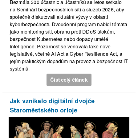
Bezmála 300 účastnic a účastníků se letos setkalo
na Semináři bezpečnostních sítí a služeb 2026, aby
společně diskutovali aktuální výzvy v oblasti
kyberbezpečnosti. Dvoudenní program nabídl témata
jako monitoring sítí, obranu proti DDoS útokům,
bezpečnost Kubernetes nebo dopady umělé
inteligence. Pozornost se věnovala také nové
legislativě, včetně AI Act a Cyber Resilience Act, a
jejím praktickým dopadům na provoz a bezpečnost IT
systémů.
Číst celý článek
Jak vznikalo digitální dvojče
Staroměstského orloje