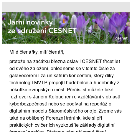
Milé čtenářky, milí čtenáři,
protože na začátku března oslavil CESNET třicet let
od svého založení, ohlédneme se v tomto čísle za
galavečerem i za unikátním koncertem, který díky
technologii MVTP propojil hudebnice a hudebníky z
několika evropských měst. Přečíst si můžete také
rozhovor s Janem Kolouchem o vzdělávání v oblasti
kyberbezpečnosti nebo se podívat na reportáž o
digitálním modelu Staroměstského orloje. Zveme vás
také na oblíbený Forenzní trénink, kde si při
praktických cvičeních vyzkoušíte základy digitální
forenzní analýzy. Přejeme vám příjemné čtení.