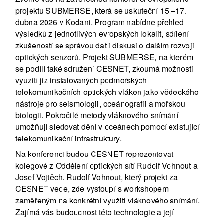
projektu SUBMERSE, která se uskuteční 15.–17.
dubna 2026 v Kodani. Program nabídne přehled
výsledků z jednotlivých evropských lokalit, sdílení
zkušeností se správou dat i diskusi o dalším rozvoji
optických senzorů. Projekt SUBMERSE, na kterém
se podílí také sdružení CESNET, zkoumá možnosti
využití již instalovaných podmořských
telekomunikačních optických vláken jako vědeckého
nástroje pro seismologii, oceánografii a mořskou
biologii. Pokročilé metody vláknového snímání
umožňují sledovat dění v oceánech pomocí existující
telekomunikační infrastruktury.
Na konferenci budou CESNET reprezentovat
kolegové z Oddělení optických sítí Rudolf Vohnout a
Josef Vojtěch. Rudolf Vohnout, který projekt za
CESNET vede, zde vystoupí s workshopem
zaměřeným na konkrétní využití vláknového snímání.
Zajímá vás budoucnost této technologie a její