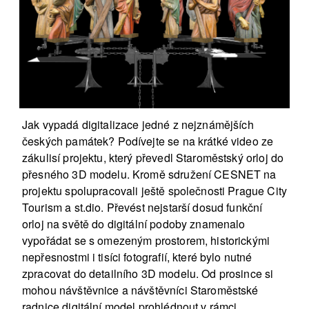
Jak vypadá digitalizace jedné z nejznámějších
českých památek? Podívejte se na krátké video ze
zákulisí projektu, který převedl Staroměstský orloj do
přesného 3D modelu. Kromě sdružení CESNET na
projektu spolupracovali ještě společnosti Prague City
Tourism a st.dio. Převést nejstarší dosud funkční
orloj na světě do digitální podoby znamenalo
vypořádat se s omezeným prostorem, historickými
nepřesnostmi i tisíci fotografií, které bylo nutné
zpracovat do detailního 3D modelu. Od prosince si
mohou návštěvnice a návštěvníci Staroměstské
radnice digitální model prohlédnout v rámci